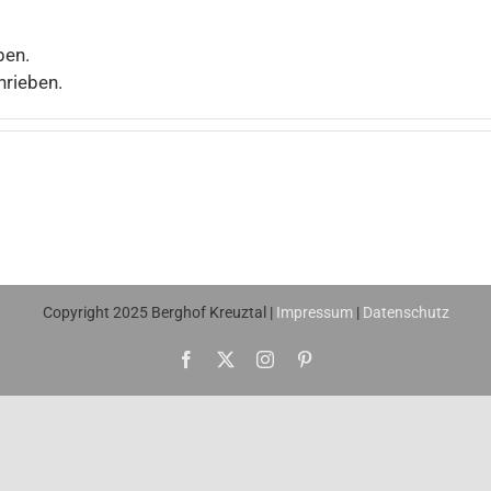
ben.
hrieben.
Copyright 2025 Berghof Kreuztal |
Impressum
|
Datenschutz
Facebook
X
Instagram
Pinterest